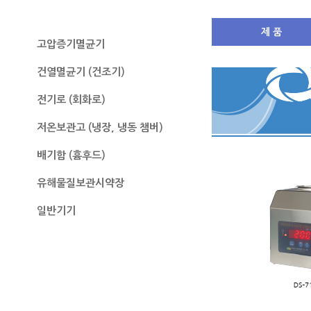
무균작업대
제 품
고압증기멸균기
건열멸균기 (건조기)
전기로 (회화로)
저온보관고 (냉장, 냉동 챔버)
배기함 (흄후드)
유해물질보관시약장
일반기기