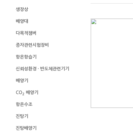
생장상
배양대
다목적챔버
종자관련시험장비
항온항습기
신뢰성환경 · 반도체관련기기
배양기
CO
배양기
2
항온수조
진탕기
진탕배양기