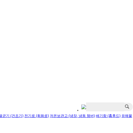
멸균기 (건조기)
전기로 (회화로)
저온보관고 (냉장, 냉동 챔버)
배기함 (흄후드)
유해물