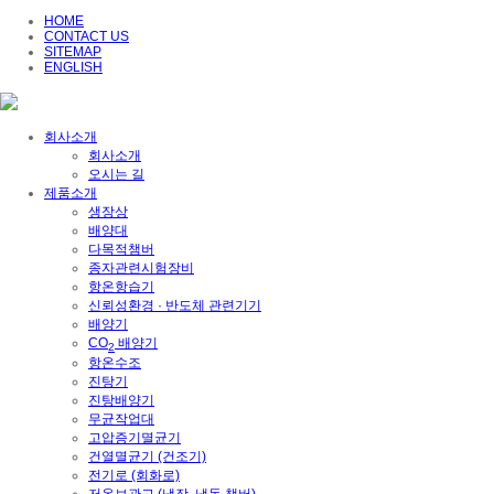
HOME
CONTACT US
SITEMAP
ENGLISH
회사소개
회사소개
오시는 길
제품소개
생장상
배양대
다목적챔버
종자관련시험장비
항온항습기
신뢰성환경 · 반도체 관련기기
배양기
CO
배양기
2
항온수조
진탕기
진탕배양기
무균작업대
고압증기멸균기
건열멸균기 (건조기)
전기로 (회화로)
저온보관고 (냉장, 냉동 챔버)