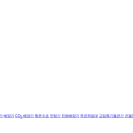
기
배양기
CO
배양기
항온수조
진탕기
진탕배양기
무균작업대
고압증기멸균기
건열
2