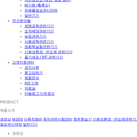
배기함 (흄후드)
유해물질보관시약장
일반기기
연구분야별
생명공학관련기기
조직배양관련기기
농업관련기기
식품공학관련기기
생화학실험관련기기
신뢰성환경 · 반도체 관련기기
줄기세포 / IVF 관련기기
고객지원센터
공지사항
묻고답하기
제품문의
A/S 신청
자료실
카탈로그 다운로드
PRODUCT
제품소개
생장상
배양대
다목적챔버
종자관련시험장비
항온항습기
신뢰성환경 · 반도체관련기
질보관시약장
일반기기
생장상