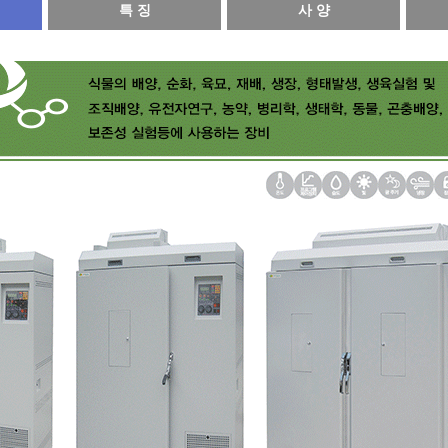
특 징
사 양