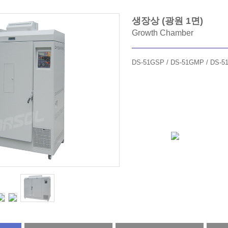
생장상 (광원 1면)
Growth Chamber
DS-51GSP / DS-51GMP / DS-5